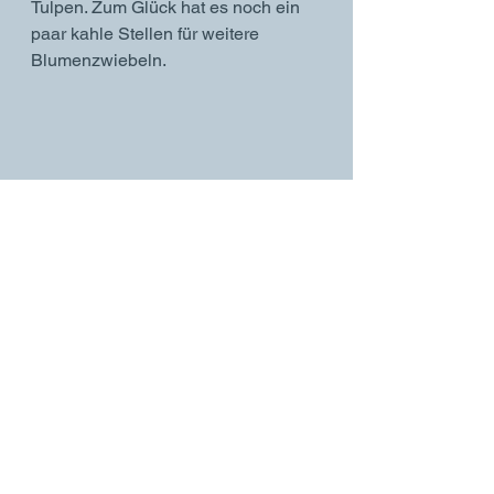
Tulpen. Zum Glück hat es noch ein 
paar kahle Stellen für weitere 
Blumenzwiebeln. 
Alle ansehen
Aktuelle Beiträge