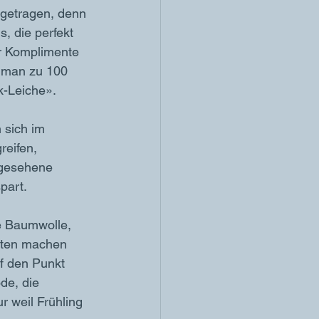
 getragen, denn 
, die perfekt 
er Komplimente 
 man zu 100 
k-Leiche».
sich im 
reifen, 
 gesehene 
part.
e Baumwolle, 
itten machen 
f den Punkt 
de, die 
r weil Frühling 