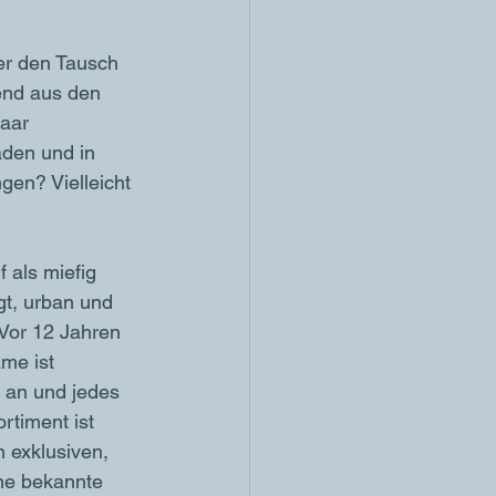
er den Tausch 
end aus den 
aar 
den und in 
gen? Vielleicht 
 als miefig 
t, urban und 
 Vor 12 Jahren 
me ist 
 an und jedes 
rtiment ist 
 exklusiven, 
ne bekannte 