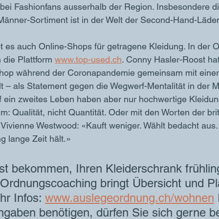
bei Fashionfans ausserhalb der Region. Insbesondere di
änner-Sortiment ist in der Welt der Second-Hand-Läde
t es auch Online-Shops für getragene Kleidung. In der 
h die Plattform 
www.top-used.ch
. Conny Hasler-Roost ha
op während der Coronapandemie gemeinsam mit einer 
llt – als Statement gegen die Wegwerf-Mentalität in der 
 ein zweites Leben haben aber nur hochwertige Kleidun
um: Qualität, nicht Quantität. Oder mit den Worten der bri
Vivienne Westwood: «Kauft weniger. Wählt bedacht aus. 
g lange Zeit hält.»
t bekommen, Ihren Kleiderschrank frühling
rdnungscoaching bringt Übersicht und Pla
r Infos: 
www.auslegeordnung.ch/wohnen
 
ngaben benötigen, dürfen Sie sich gerne be