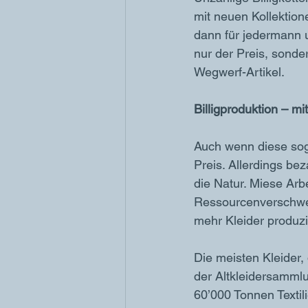
mit neuen Kollektio
dann für jedermann u
nur der Preis, sonde
Wegwerf-Artikel.
Billigproduktion – mi
Auch wenn diese soge
Preis. Allerdings be
die Natur. Miese Ar
Ressourcenverschwen
mehr Kleider produzi
Die meisten Kleider,
der Altkleidersamml
60’000 Tonnen Textil