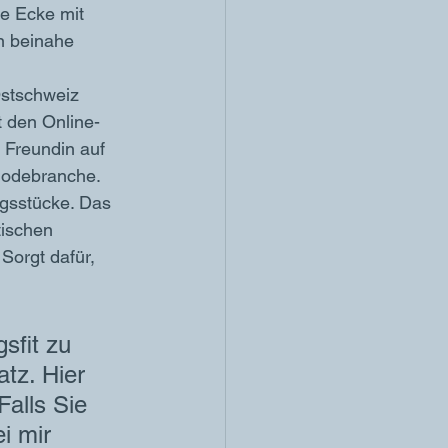
e Ecke mit 
n beinahe 
Ostschweiz 
t den Online-
Freundin auf 
Modebranche. 
gsstücke. Das 
tischen 
Sorgt dafür, 
sfit zu 
tz. Hier 
Falls Sie 
i mir 