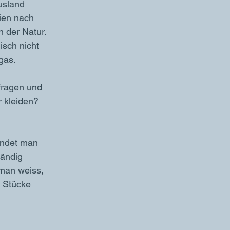
usland 
ien nach 
 der Natur. 
isch nicht 
gas.
fragen und 
 kleiden? 
findet man 
tändig 
man weiss, 
h Stücke 