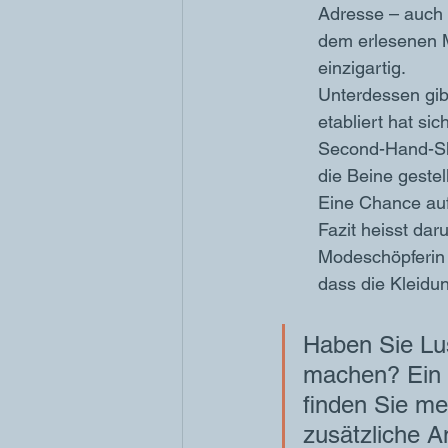
Adresse – auch 
dem erlesenen M
einzigartig.
Unterdessen gib
etabliert hat sic
Second-Hand-Sh
die Beine geste
Eine Chance auf
Fazit heisst dar
Modeschöpferin 
dass die Kleidun
Haben Sie Lus
machen? Ein O
finden Sie meh
zusätzliche A