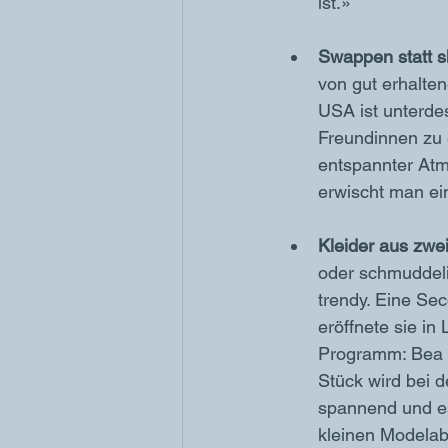
ist.»
Swappen statt 
von gut erhalte
USA ist unterdes
Freundinnen zu 
entspannter Atmo
erwischt man ei
Kleider aus zwe
oder schmuddeli
trendy. Eine Se
eröffnete sie in
Programm: Bea H
Stück wird bei d
spannend und es
kleinen Modelab