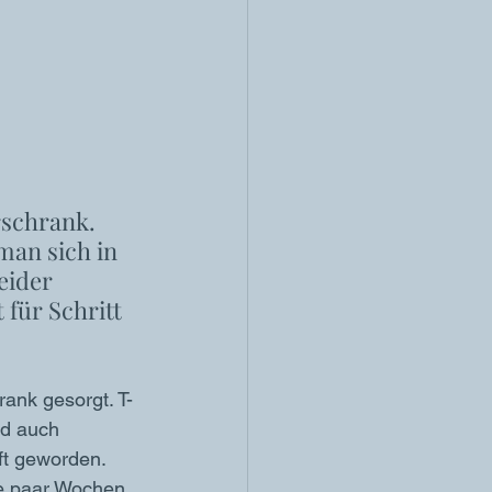
schrank.  
man sich in 
eider 
 für Schritt 
rank gesorgt. T-
nd auch 
ft geworden. 
lle paar Wochen 