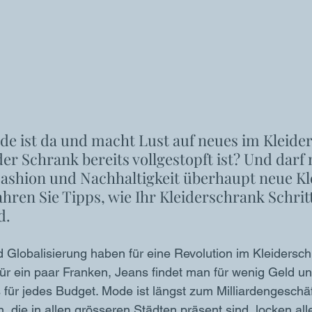
e ist da und macht Lust auf neues im Kleider
er Schrank bereits vollgestopft ist? Und darf 
Fashion und Nachhaltigkeit überhaupt neue Kl
hren Sie Tipps, wie Ihr Kleiderschrank Schritt
d. 
d Globalisierung haben für eine Revolution im Kleidersch
 für ein paar Franken, Jeans findet man für wenig Geld u
s für jedes Budget. Mode ist längst zum Milliardengeschä
n, die in allen grösseren Städten präsent sind, locken a