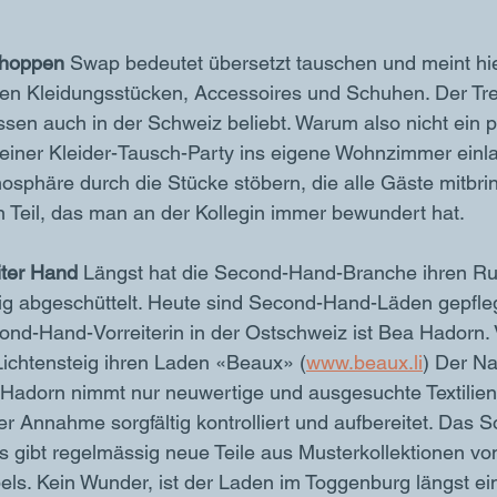
shoppen 
Swap bedeutet übersetzt tauschen und meint hi
nen Kleidungsstücken, Accessoires und Schuhen. Der Tr
sen auch in der Schweiz beliebt. Warum also nicht ein p
einer Kleider-Tausch-Party ins eigene Wohnzimmer einla
sphäre durch die Stücke stöbern, die alle Gäste mitbrin
n Teil, das man an der Kollegin immer bewundert hat.
iter Hand
 Längst hat die Second-Hand-Branche ihren Ruf
g abgeschüttelt. Heute sind Second-Hand-Läden gepfleg
cond-Hand-Vorreiterin in der Ostschweiz ist Bea Hadorn.
 Lichtensteig ihren Laden «Beaux» (
www.beaux.li
) Der Na
adorn nimmt nur neuwertige und ausgesuchte Textilien
er Annahme sorgfältig kontrolliert und aufbereitet. Das So
 gibt regelmässig neue Teile aus Musterkollektionen von
els. Kein Wunder, ist der Laden im Toggenburg längst ei