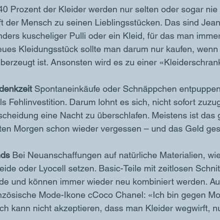
40 Prozent der Kleider werden nur selten oder sogar nie
ft der Mensch zu seinen Lieblingsstücken. Das sind Jeans
nders kuscheliger Pulli oder ein Kleid, für das man imm
ues Kleidungsstück sollte man darum nur kaufen, wenn
berzeugt ist. Ansonsten wird es zu einer «Kleiderschran
denkzeit 
Spontaneinkäufe oder Schnäppchen entpuppen 
ls Fehlinvestition. Darum lohnt es sich, nicht sofort zuzug
scheidung eine Nacht zu überschlafen. Meistens ist das
ten Morgen schon wieder vergessen – und das Geld ges
nds
 Bei Neuanschaffungen auf natürliche Materialien, wi
eide oder Lyocell setzen. Basic-Teile mit zeitlosen Schn
ude und können immer wieder neu kombiniert werden. Au
ranzösische Mode-Ikone cCoco Chanel: «Ich bin gegen Mo
 Ich kann nicht akzeptieren, dass man Kleider wegwirft, nu