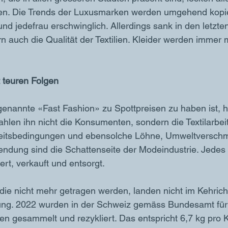
nen. Die Trends der Luxusmarken werden umgehend kopie
nd jedefrau erschwinglich. Allerdings sank in den letzten
rn auch die Qualität der Textilien. Kleider werden immer
t teuren Folgen
nannte «Fast Fashion» zu Spottpreisen zu haben ist, ha
zahlen ihn nicht die Konsumenten, sondern die Textilarbei
beitsbedingungen und ebensolche Löhne, Umweltversch
dung sind die Schattenseite der Modeindustrie. Jedes
ert, verkauft und entsorgt.
 die nicht mehr getragen werden, landen nicht im Kehrich
ung. 2022 wurden in der Schweiz gemäss Bundesamt für
ien gesammelt und rezykliert. Das entspricht 6,7 kg pro K