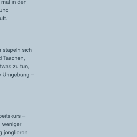
 mal in den 
 und 
uft.
 stapeln sich 
d Taschen, 
twas zu tun, 
die Umgebung – 
eitskurs – 
, weniger 
 jonglieren 