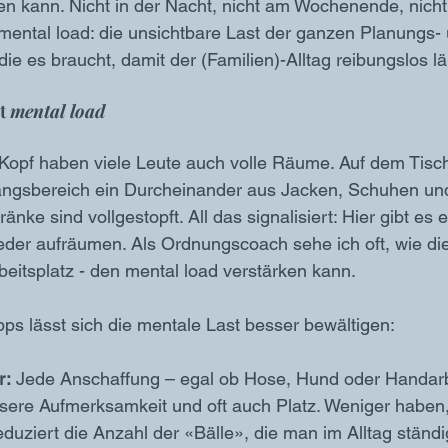
n kann. Nicht in der Nacht, nicht am Wochenende, nicht
t mental load: die unsichtbare Last der ganzen Planungs-
die es braucht, damit der (Familien)-Alltag reibungslos lä
t 
mental load
Kopf haben viele Leute auch volle Räume. Auf dem Tisch
angsbereich ein Durcheinander aus Jacken, Schuhen un
ke sind vollgestopft. All das signalisiert: Hier gibt es e
wieder aufräumen. Als Ordnungscoach sehe ich oft, wie 
itsplatz - den mental load verstärken kann. 
pps lässt sich die mentale Last besser bewältigen:
r:
 Jede Anschaffung – egal ob Hose, Hund oder Handarb
unsere Aufmerksamkeit und oft auch Platz. Weniger haben
uziert die Anzahl der «Bälle», die man im Alltag ständig