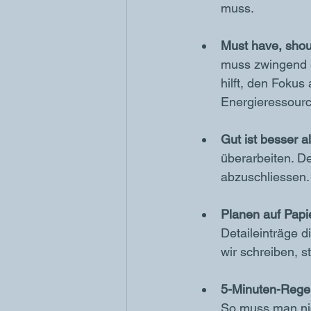
muss.
Must have, shou
muss zwingend e
hilft, den Fokus
Energieressourc
Gut ist besser al
überarbeiten. Der
abzuschliessen.
Planen auf Papi
Detaileinträge d
wir schreiben, s
5-Minuten-Rege
So muss man nic