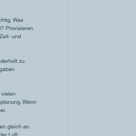
chtig. Was 
 Priorisieren 
Zeit- und 
derholt zu 
ufgaben 
 vielen 
enplanung. Wenn 
er. 
en gleich an. 
er Luft.