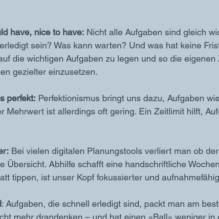
ld have, nice to have:
 Nicht alle Aufgaben sind gleich wi
rledigt sein? Was kann warten? Und was hat keine Frist?
 auf die wichtigen Aufgaben zu legen und so die eigenen 
en gezielter einzusetzen. 
s perfekt:
 Perfektionismus bringt uns dazu, Aufgaben wie
 Mehrwert ist allerdings oft gering. Ein Zeitlimit hilft, A
 
er:
 Bei vielen digitalen Planungstools verliert man ob der
ie Übersicht. Abhilfe schafft eine handschriftliche Woch
tatt tippen, ist unser Kopf fokussierter und aufnahmefähig
l
: Aufgaben, die schnell erledigt sind, packt man am best
ht mehr drandenken – und hat einen «Ball» weniger in d