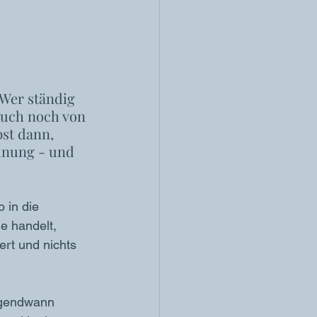
Wer ständig 
uch noch von 
st dann, 
dnung - und 
 in die 
e handelt, 
ert und nichts 
irgendwann 