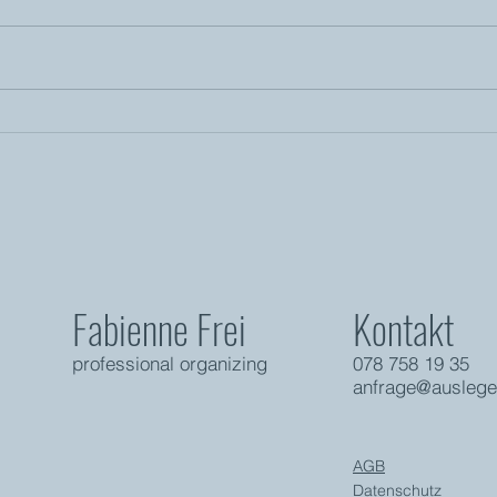
Warum gestrandete Do-it-
Waru
yourself-Projekte für Frust
Auss
sorgen
vera
Ding
Fabienne Frei
Kontakt
professio
nal organizing
07
8 758 19 35
anfrage@auslege
AGB
Datenschutz