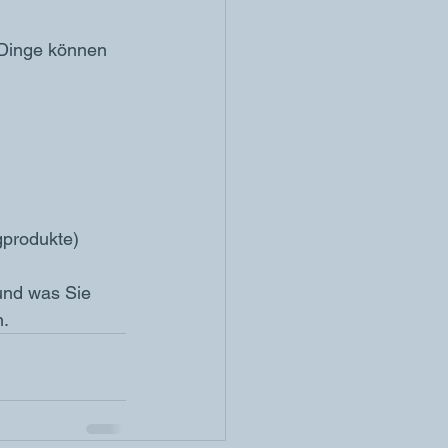
Dinge können 
gprodukte)
 und was Sie 
.  