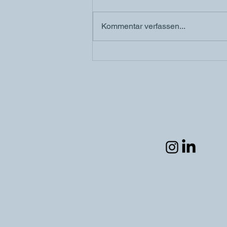
Kommentar verfassen...
Unordnung im Kopf? Fünf
Wege, um mental load zu
reduzieren