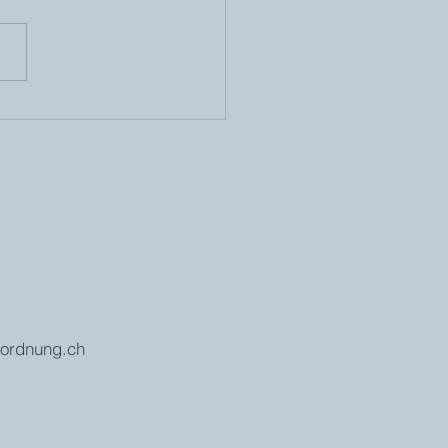
m man sich beim
ortieren von mehr
bschiedet als nur von
en
ordnung.ch